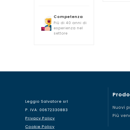
Competenza
Più di 40 anni di
esperienza nel
settore
Prodo
Leggio Salvatore srl
Nuovi p
P. IVA: 00672330883
Più ven
Privacy Policy
Cookie Policy