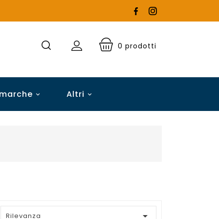
0
prodotti
 marche
Altri


Rilevanza