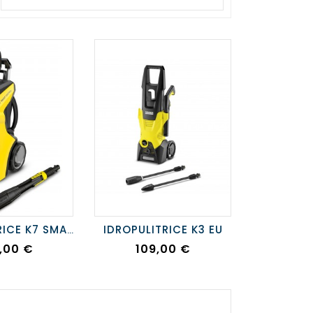
IDROPULITRICE K3 EU
IDROPULITRICE K7 SMART CONTROL
zzo
Prezzo
,00 €
109,00 €