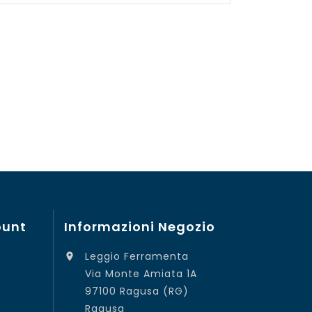
ount
Informazioni Negozio
Leggio Ferramenta

Via Monte Amiata 1A
97100 Ragusa (RG)
Ragusa