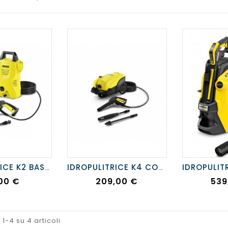
IDROPULITRICE K2 BASIC
IDROPULITRICE K4 COMPACT
zzo
Prezzo
Pre
00 €
209,00 €
539
 1-4 su 4 articoli