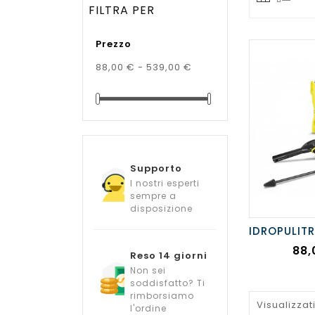
FILTRA PER
Prezzo
88,00 € - 539,00 €
Supporto
I nostri esperti
sempre a
disposizione
Pre
88,
Reso 14 giorni
Non sei
soddisfatto? Ti
rimborsiamo
Visualizzati
l'ordine