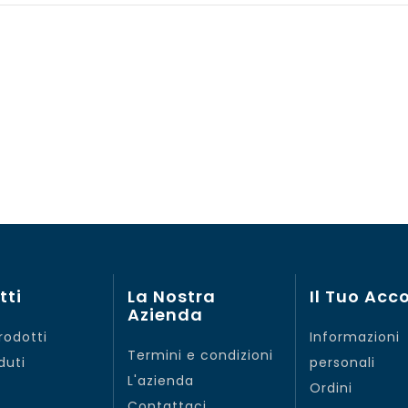
tti
La Nostra
Il Tuo Acc
Azienda
rodotti
Informazioni
Termini e condizioni
duti
personali
L'azienda
Ordini
Contattaci