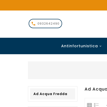

0932642490
Antinfortunistica

Ad Acqua
Ad Acqua Fredda