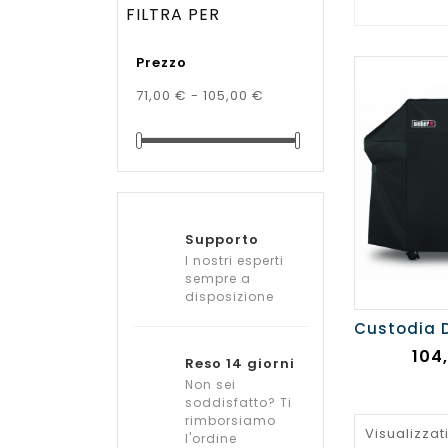
FILTRA PER
Prezzo
71,00 € - 105,00 €
Supporto
I nostri esperti
sempre a
disposizione
Pre
104
Reso 14 giorni
Non sei
soddisfatto? Ti
rimborsiamo
Visualizzati
l'ordine