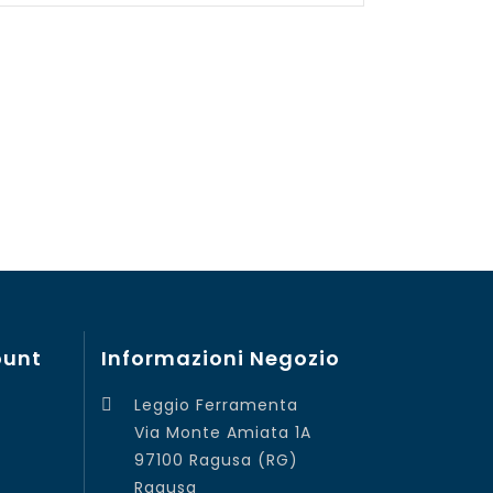
ount
Informazioni Negozio
Leggio Ferramenta

Via Monte Amiata 1A
97100 Ragusa (RG)
Ragusa