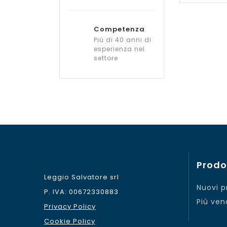
Competenza
Più di 40 anni di
esperienza nel
settore
Prodo
Leggio Salvatore srl
Nuovi p
P. IVA: 00672330883
Più ven
Privacy Policy
Cookie Policy