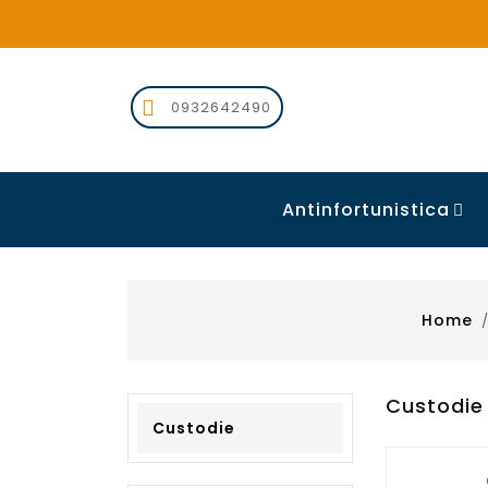

0932642490
Antinfortunistica

Home
Custodie
Custodie