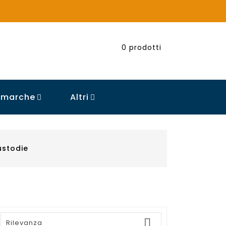
0
prodotti
e marche
Altri

ustodie

Rilevanza