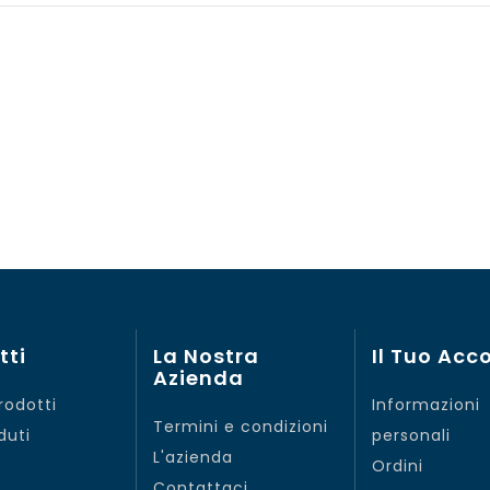
tti
La Nostra
Il Tuo Acc
Azienda
rodotti
Informazioni
Termini e condizioni
duti
personali
L'azienda
Ordini
Contattaci