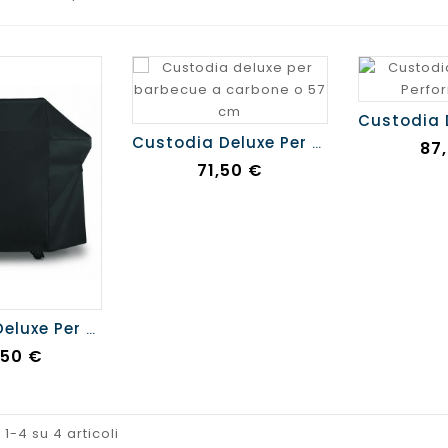
Custodia Deluxe Per Barbecue A Carbone Ø57 Cm
Pr
87
Prezzo
71,50 €
Custodia Deluxe Per Spirit 3 Bruciatori
zzo
,50 €
 1-4 su 4 articoli