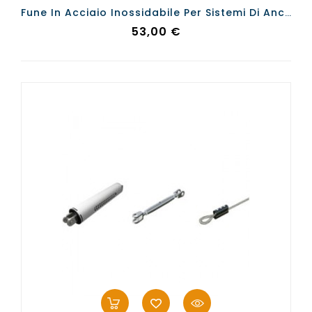
Fune In Acciaio Inossidabile Per Sistemi Di Ancoraggio Flessibili Tipo C
Prezzo
53,00 €