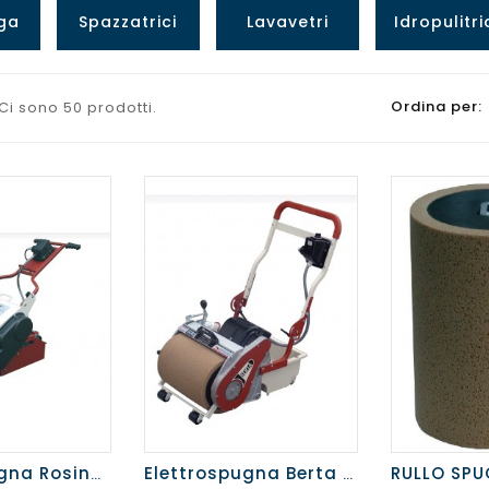
ga
Spazzatrici
Lavavetri
Idropulitri
Ordina per:
Ci sono 50 prodotti.
Elettrospugna Rosina 230v/50-60HZ
Elettrospugna Berta ADV.230V/50-60HZ