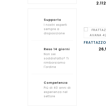
Prez
2.11
Supporto
I nostri esperti
sempre a
disposizione
Pre
26,
Reso 14 giorni
Non sei
soddisfatto? Ti
rimborsiamo
l'ordine
Competenza
Più di 40 anni di
esperienza nel
settore