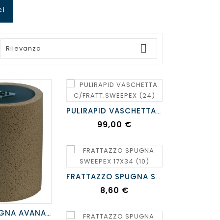
ci

Rilevanza
PULIRAPID VASCHETTA C/FRATT.SWEEPEX
Prezzo
99,00 €
FRATTAZZO SPUGNA SWEEPEX 17X34
Prezzo
8,60 €
RULLO SPUGNA AVANA ROSINA/BERTA