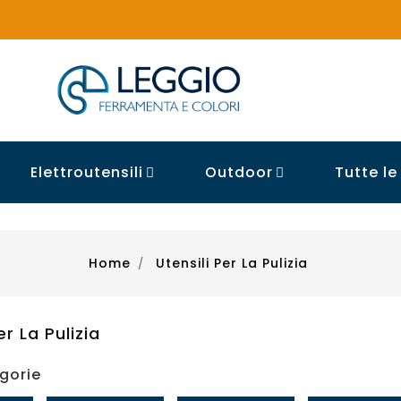
Elettroutensili
Outdoor
Tutte l


Home
Utensili Per La Pulizia
er La Pulizia
gorie