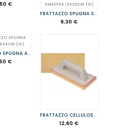
ezzo
,50 €
FRATTAZZO SPUGNA SWEEPEX 13X30CM
Prezzo
9,30 €
FRATTAZZO SPUGNA AVANA 17X34CM
ezzo
,50 €
FRATTAZZO CELLULOSA USA/GETTA 25X12
Prezzo
12,60 €