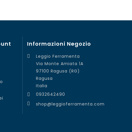
ount
Informazioni Negozio
Leggio Ferramenta

Via Monte Amiata 1A
97100 Ragusa (RG)
Ragusa
to
Italia
0932642490

ei
shop@leggioferramenta.com
