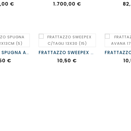
zo
Prezzo
Pr
2,00 €
1.700,00 €
82
FRATTAZZO SPUGNA AVANA 42X13CM
FRATTAZZO SWEEPEX C/TAGLI 13X30
zzo
Prezzo
Pr
50 €
10,50 €
10