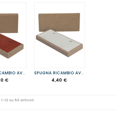
SPUGNA RICAMBIO AVANA 17X34 CM
SPUGNA RICAMBIO AVANA 13X30 CM
ezzo
Prezzo
00 €
4,40 €
 1-12 su 50 articoli