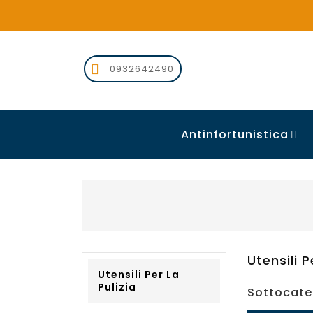

0932642490
Antinfortunistica

Utensili P
Utensili Per La
Pulizia
Sottocate