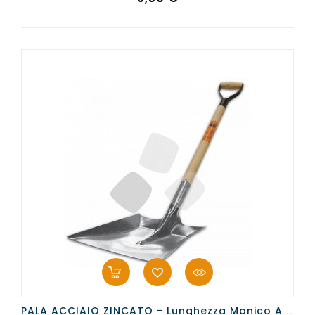
PALA ACCIAIO ZINCATO - Lunghezza Manico A "D" Cm.80