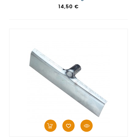
Prezzo
14,50 €